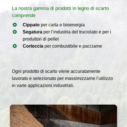
Umidità del legno
Essiccazione in base al
La nostra gamma di prodotti in legno di scarto
contenuto di umidità
comprende
standard o ai requisiti
Cippato
per carta e bioenergia
specifici del cliente 8 –
Segatura
per l’industria del truciolato e per i
20 % Merce disponibile
produttori di pellet
anche fresca
Corteccia
per combustibile e pacciame
Classificazione
secondo gli standard
austriaci per il
commercio del legno
Ogni prodotto di scarto viene accuratamente
(ÖHHU) secondo la
lavorato e selezionato per massimizzarne l’utilizzo
norma EN 14081 –
in varie applicazioni industriali.
classificazione della
resistenza, secondo
accordi e linee guida