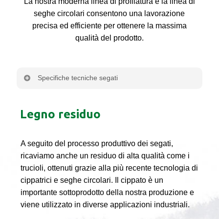
La nostra moderna linea di profilatura e la linea di
seghe circolari consentono una lavorazione
precisa ed efficiente per ottenere la massima
qualità del prodotto.
Specifiche tecniche segati
Specie legnose
Abete rosso (Picea
Legno residuo
Abies)
Lunghezza standard
4 m
A seguito del processo produttivo dei segati,
ricaviamo anche un residuo di alta qualità come i
Spessore
12 mm – 145 mm
trucioli, ottenuti grazie alla più recente tecnologia di
cippatrici e seghe circolari. Il cippato è un
Larghezza
68 mm – 300 mm
importante sottoprodotto della nostra produzione e
viene utilizzato in diverse applicazioni industriali.
Lunghezza
3000 mm – 4000 mm