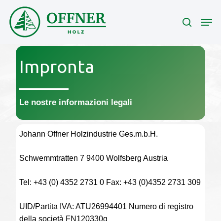
Skip
Men
to
search
main
content
Impronta
Le nostre informazioni legali
Johann Offner Holzindustrie Ges.m.b.H.
Schwemmtratten 7 9400 Wolfsberg Austria
Tel: +43 (0) 4352 2731 0 Fax: +43 (0)4352 2731 309
UID/Partita IVA: ATU26994401 Numero di registro
della società FN120330g