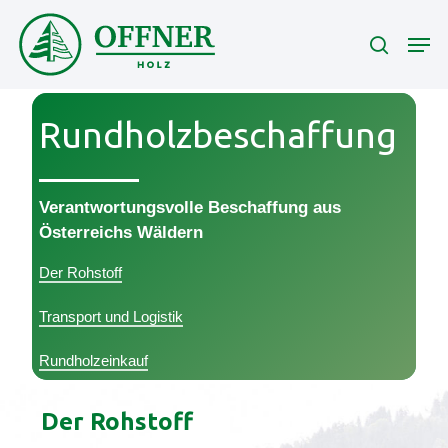
Skip
Men
to
search
main
content
Rundholzbeschaffung
Verantwortungsvolle Beschaffung aus
Österreichs Wäldern
Der Rohstoff
Transport und Logistik
Rundholzeinkauf
Der Rohstoff