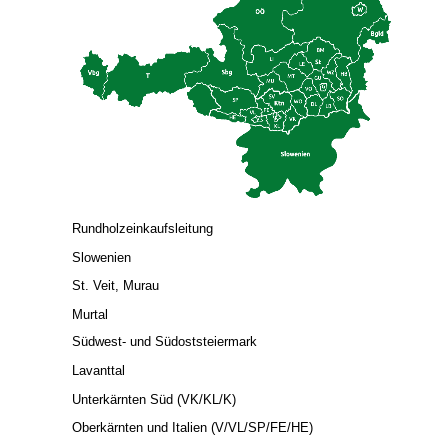
Rundholzeinkaufsleitung
Slowenien
St. Veit, Murau
Murtal
Südwest- und Südoststeiermark
Lavanttal
Unterkärnten Süd (VK/KL/K)
Oberkärnten und Italien (V/VL/SP/FE/HE)