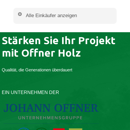
Alle Einkäufer anzeigen
Rundholzeinkaufsleitung
Stärken Sie Ihr Projekt
Ing. Andreas Baumgartner
mit Offner Holz
Tel: +43 4352 2731 230
andreas.baumgartner@offner.at
Qualität, die Generationen überdauert
Rundholzeinkäufer
Lavanttal
EIN UNTERNEHMEN DER
Albert Pöcheim
Tel: +43 664 231 62 72
albert.poecheim@offner.at
und