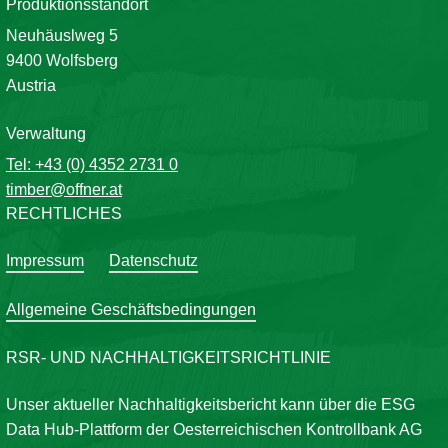
klaus.kloesch@offner.at
Produktionsstandort
Neuhäuslweg 5
Südwest- und Südoststeiermark
9400 Wolfsberg
Eduard Gut
Austria
Tel: +43 664 1450691
eduard.gurt@offner.at
Verwaltung
Tel: +43 (0) 4352 2731 0
Slowenien
timber@offner.at
Ing. Gottfried Cuderman
RECHTLICHES
Tel: +43 664 8241544
gottfried.cuderman@offner.at
Impressum
Datenschutz
Oberkärnten und Italien (V/VL/SP/FE/HE)
Allgemeine Geschäftsbedingungen
Kurt Hofmeister
Tel: +43 664 1454343
RSR- UND NACHHALTIGKEITSRICHTLINIE
rundholz@offner.at
Unser aktueller Nachhaltigkeitsbericht kann über die ESG
Data Hub-Plattform der Oesterreichischen Kontrollbank AG